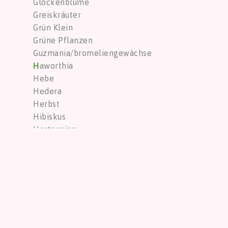
Glockenblume
Greiskräuter
Grün Klein
Grüne Pflanzen
Guzmania/bromeliengewächse
H
aworthia
Hebe
Hedera
Herbst
Hibiskus
Hortensien
Hoya
K
aktus
Kalanchoë
Keramiktöpfe
Kompositionen
Kompositionen
Konservierte Blumen