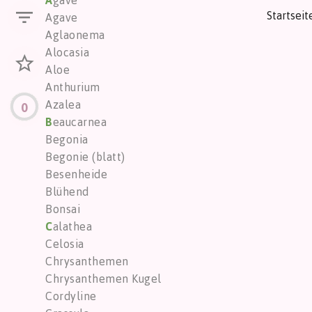
A
gave
Startseit
Agave
Aglaonema
Alocasia
Aloe
Anthurium
Azalea
0
B
eaucarnea
Begonia
Begonie (blatt)
Besenheide
Blühend
Bonsai
C
alathea
Celosia
Chrysanthemen
Chrysanthemen Kugel
Cordyline