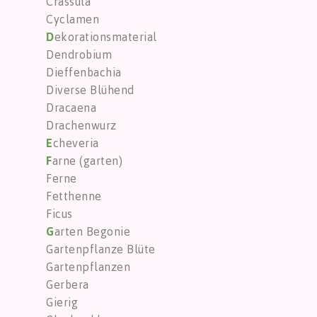
Crassula
Cyclamen
D
ekorationsmaterial
Dendrobium
Dieffenbachia
Diverse Blühend
Dracaena
Drachenwurz
E
cheveria
F
arne (garten)
Ferne
Fetthenne
Ficus
G
arten Begonie
Gartenpflanze Blüte
Gartenpflanzen
Gerbera
Gierig