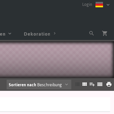
Login
men
Dekoration
Strauß
Anm
Sortieren nach
Beschreibung