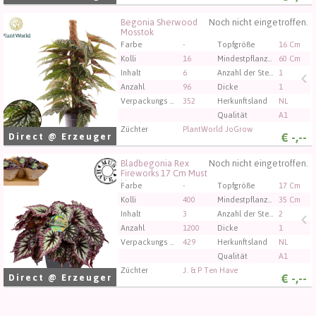
Begonia Sherwood
Noch nicht eingetroffen.
Begonia Sherwood Mosstok
Mosstok
Sie müssen angemeldet sein, um kaufen zu können.
Farbe
-
Topfgröße
16 Cm
Klicken Sie hier, um sich einzuloggen.
Kolli
16
Mindestpflanzenhöhe
60 Cm
Inhalt
6
Anzahl der Stecklinge/Pflanzen pro Topf
1
Anzahl
96
Dicke
1
Verpackungs code
352
Herkunftsland
NL
Qualität
A1
Züchter
PlantWorld JoGrow
€
-,--
Direct @ Erzeuger
Bladbegonia Rex
Noch nicht eingetroffen.
Bladbegonia Rex Fireworks 17 Cm Must Have
Fireworks 17 Cm Must
Have
Sie müssen angemeldet sein, um kaufen zu können.
Farbe
-
Topfgröße
17 Cm
Klicken Sie hier, um sich einzuloggen.
Kolli
400
Mindestpflanzenhöhe
35 Cm
Inhalt
3
Anzahl der Stecklinge/Pflanzen pro Topf
2
Anzahl
1200
Dicke
1
Verpackungs code
429
Herkunftsland
NL
Qualität
A1
Züchter
J. & P Ten Have
€
-,--
Direct @ Erzeuger