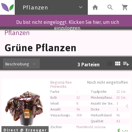
Pflanzen
Du bist nicht eingeloggt. Klicken Sie hier, um sich
einzuloggen.
Pflanzen
Grüne Pflanzen
Beschreibung
3
Parteien
Begonia Rex
Noch nicht eingetroffen.
Begonia Rex Fireworks
Fireworks
Sie müssen angemeldet sein, um kaufen zu können.
Farbe
-
Topfgröße
12 Cm
Klicken Sie hier, um sich einzuloggen.
Kolli
12
Mindestpflanzenhöhe
25 Cm
Inhalt
8
Anzahl der Stecklinge/Pflanzen pro Topf
3
Anzahl
96
Dicke
1
Verpackungs code
308
Herkunftsland
NL
Qualität
A1
Züchter
PlantWorld JoGrow
€
-,--
Direct @ Erzeuger