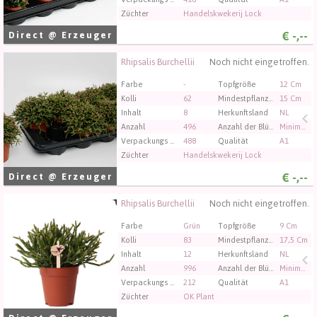
Züchter
Handelskwekerij Lock
€
-,--
Direct @ Erzeuger
Rhipsalis Burchellii
Noch nicht eingetroffen.
Rhipsalis Burchellii
Sie müssen angemeldet sein, um kaufen zu können.
Farbe
-
Topfgröße
12 Cm
Klicken Sie hier, um sich einzuloggen.
Kolli
62
Mindestpflanzenhöhe
15 Cm
Inhalt
8
Herkunftsland
NL
Anzahl
496
Anzahl der Blütenknospen bei Schnittblumen
Minimaal 20
Verpackungs code
488
Qualität
A1
Züchter
Handelskwekerij Lock
€
-,--
Direct @ Erzeuger
Rhipsalis Burchellii
Noch nicht eingetroffen.
Rhipsalis Burchellii
Sie müssen angemeldet sein, um kaufen zu können.
Farbe
Grün
Topfgröße
9 Cm
Klicken Sie hier, um sich einzuloggen.
Kolli
83
Mindestpflanzenhöhe
17,5 Cm
Inhalt
12
Herkunftsland
NL
Anzahl
996
Anzahl der Blütenknospen bei Schnittblumen
Minimaal 1
Verpackungs code
212
Qualität
A1
Züchter
OK Plant