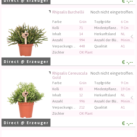
€
-,--
Direct @ Erzeuger
Rhipsalis Burchellii
Noch nicht eingetroffen.
Rhipsalis Burchellii
Sie müssen angemeldet sein, um kaufen zu können.
Farbe
Grün
Topfgröße
6 Cm
Klicken Sie hier, um sich einzuloggen.
Kolli
71
Mindestpflanzenhöhe
9 Cm
Inhalt
14
Herkunftsland
NL
Anzahl
994
Anzahl der Blütenknospen bei Schnittblumen
Minimaal 1
Verpackungs code
448
Qualität
A1
Züchter
OK Plant
€
-,--
Direct @ Erzeuger
Rhipsalis Cereuscula
Noch nicht eingetroffen.
Rhipsalis Cereuscula Gold
Gold
Sie müssen angemeldet sein, um kaufen zu können.
Farbe
Grün
Topfgröße
9 Cm
Klicken Sie hier, um sich einzuloggen.
Kolli
83
Mindestpflanzenhöhe
19 Cm
Inhalt
12
Herkunftsland
NL
Anzahl
996
Anzahl der Blütenknospen bei Schnittblumen
Minimaal 1
Verpackungs code
212
Qualität
A1
Züchter
OK Plant
€
-,--
Direct @ Erzeuger