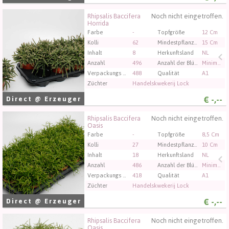
Rhipsalis Baccifera
Noch nicht eingetroffen.
Rhipsalis Baccifera Horrida
Horrida
Sie müssen angemeldet sein, um kaufen zu können.
Farbe
-
Topfgröße
12 Cm
Klicken Sie hier, um sich einzuloggen.
Kolli
62
Mindestpflanzenhöhe
15 Cm
Inhalt
8
Herkunftsland
NL
Anzahl
496
Anzahl der Blütenknospen bei Schnittblumen
Minimaal 20
Verpackungs code
488
Qualität
A1
Züchter
Handelskwekerij Lock
€
-,--
Direct @ Erzeuger
Rhipsalis Baccifera
Noch nicht eingetroffen.
Rhipsalis Baccifera Oasis
Oasis
Sie müssen angemeldet sein, um kaufen zu können.
Farbe
-
Topfgröße
8,5 Cm
Klicken Sie hier, um sich einzuloggen.
Kolli
27
Mindestpflanzenhöhe
10 Cm
Inhalt
18
Herkunftsland
NL
Anzahl
486
Anzahl der Blütenknospen bei Schnittblumen
Minimaal 15
Verpackungs code
418
Qualität
A1
Züchter
Handelskwekerij Lock
€
-,--
Direct @ Erzeuger
Rhipsalis Baccifera
Noch nicht eingetroffen.
Rhipsalis Baccifera Oasis
Oasis