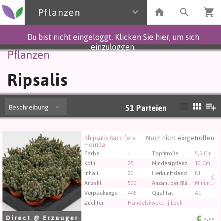
Pflanzen
Du bist nicht eingeloggt. Klicken Sie hier, um sich
einzuloggen.
Pflanzen
Ripsalis
Beschreibung
51
Parteien
Rhipsalis Baccifera
Noch nicht eingetroffen.
Rhipsalis Baccifera Horrida
Horrida
Sie müssen angemeldet sein, um kaufen zu können.
Farbe
-
Topfgröße
5,5 Cm
Klicken Sie hier, um sich einzuloggen.
Kolli
25
Mindestpflanzenhöhe
10 Cm
Inhalt
20
Herkunftsland
NL
Anzahl
500
Anzahl der Blütenknospen bei Schnittblumen
Minimaal 15
Verpackungs code
445
Qualität
A1
Züchter
Handelskwekerij Lock
€
-,--
Direct @ Erzeuger