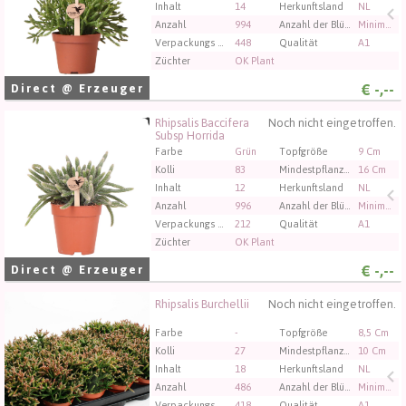
Inhalt
14
Herkunftsland
NL
Anzahl
994
Anzahl der Blütenknospen bei Schnittblumen
Minimaal 1
Verpackungs code
448
Qualität
A1
Züchter
OK Plant
€
-,--
Direct @ Erzeuger
Rhipsalis Baccifera
Noch nicht eingetroffen.
Rhipsalis Baccifera Subsp Horrida
Subsp Horrida
Sie müssen angemeldet sein, um kaufen zu können.
Farbe
Grün
Topfgröße
9 Cm
Klicken Sie hier, um sich einzuloggen.
Kolli
83
Mindestpflanzenhöhe
16 Cm
Inhalt
12
Herkunftsland
NL
Anzahl
996
Anzahl der Blütenknospen bei Schnittblumen
Minimaal 1
Verpackungs code
212
Qualität
A1
Züchter
OK Plant
€
-,--
Direct @ Erzeuger
Rhipsalis Burchellii
Noch nicht eingetroffen.
Rhipsalis Burchellii
Sie müssen angemeldet sein, um kaufen zu können.
Farbe
-
Topfgröße
8,5 Cm
Klicken Sie hier, um sich einzuloggen.
Kolli
27
Mindestpflanzenhöhe
10 Cm
Inhalt
18
Herkunftsland
NL
Anzahl
486
Anzahl der Blütenknospen bei Schnittblumen
Minimaal 15
Verpackungs code
418
Qualität
A1