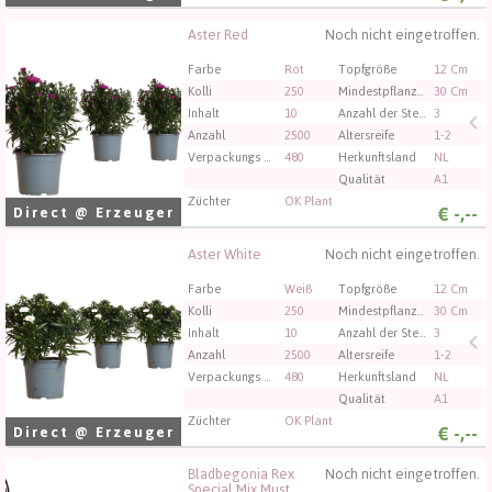
Aster Red
Noch nicht eingetroffen.
Aster Red
Sie müssen angemeldet sein, um kaufen zu können.
Farbe
Rot
Topfgröße
12 Cm
Klicken Sie hier, um sich einzuloggen.
Kolli
250
Mindestpflanzenhöhe
30 Cm
Inhalt
10
Anzahl der Stecklinge/Pflanzen pro Topf
3
Anzahl
2500
Altersreife
1-2
Verpackungs code
480
Herkunftsland
NL
Qualität
A1
Züchter
OK Plant
€
-,--
Direct @ Erzeuger
Aster White
Noch nicht eingetroffen.
Aster White
Sie müssen angemeldet sein, um kaufen zu können.
Farbe
Weiß
Topfgröße
12 Cm
Klicken Sie hier, um sich einzuloggen.
Kolli
250
Mindestpflanzenhöhe
30 Cm
Inhalt
10
Anzahl der Stecklinge/Pflanzen pro Topf
3
Anzahl
2500
Altersreife
1-2
Verpackungs code
480
Herkunftsland
NL
Qualität
A1
Züchter
OK Plant
€
-,--
Direct @ Erzeuger
Bladbegonia Rex
Noch nicht eingetroffen.
Bladbegonia Rex Special Mix Must Have
Special Mix Must