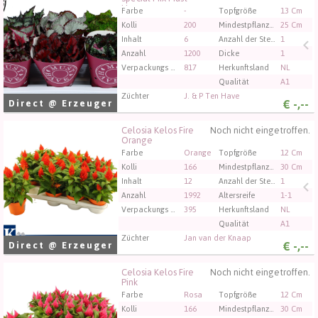
Have
Sie müssen angemeldet sein, um kaufen zu können.
Farbe
-
Topfgröße
13 Cm
Klicken Sie hier, um sich einzuloggen.
Kolli
200
Mindestpflanzenhöhe
25 Cm
Inhalt
6
Anzahl der Stecklinge/Pflanzen pro Topf
1
Anzahl
1200
Dicke
1
Verpackungs code
817
Herkunftsland
NL
Qualität
A1
Züchter
J. & P Ten Have
€
-,--
Direct @ Erzeuger
Celosia Kelos Fire
Noch nicht eingetroffen.
Celosia Kelos Fire Orange
Orange
Sie müssen angemeldet sein, um kaufen zu können.
Farbe
Orange
Topfgröße
12 Cm
Klicken Sie hier, um sich einzuloggen.
Kolli
166
Mindestpflanzenhöhe
30 Cm
Inhalt
12
Anzahl der Stecklinge/Pflanzen pro Topf
1
Anzahl
1992
Altersreife
1-1
Verpackungs code
395
Herkunftsland
NL
Qualität
A1
Züchter
Jan van der Knaap
€
-,--
Direct @ Erzeuger
Celosia Kelos Fire
Noch nicht eingetroffen.
Celosia Kelos Fire Pink
Pink
Sie müssen angemeldet sein, um kaufen zu können.
Farbe
Rosa
Topfgröße
12 Cm
Klicken Sie hier, um sich einzuloggen.
Kolli
166
Mindestpflanzenhöhe
30 Cm