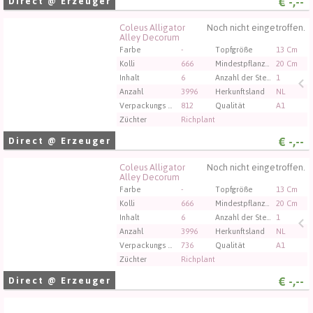
€
-,--
Direct @ Erzeuger
Coleus Alligator
Noch nicht eingetroffen.
Coleus Alligator Alley Decorum
Alley Decorum
Sie müssen angemeldet sein, um kaufen zu können.
Farbe
-
Topfgröße
13 Cm
Klicken Sie hier, um sich einzuloggen.
Kolli
666
Mindestpflanzenhöhe
20 Cm
Inhalt
6
Anzahl der Stecklinge/Pflanzen pro Topf
1
Anzahl
3996
Herkunftsland
NL
Verpackungs code
812
Qualität
A1
Züchter
Richplant
€
-,--
Direct @ Erzeuger
Coleus Alligator
Noch nicht eingetroffen.
Coleus Alligator Alley Decorum
Alley Decorum
Sie müssen angemeldet sein, um kaufen zu können.
Farbe
-
Topfgröße
13 Cm
Klicken Sie hier, um sich einzuloggen.
Kolli
666
Mindestpflanzenhöhe
20 Cm
Inhalt
6
Anzahl der Stecklinge/Pflanzen pro Topf
1
Anzahl
3996
Herkunftsland
NL
Verpackungs code
736
Qualität
A1
Züchter
Richplant
€
-,--
Direct @ Erzeuger