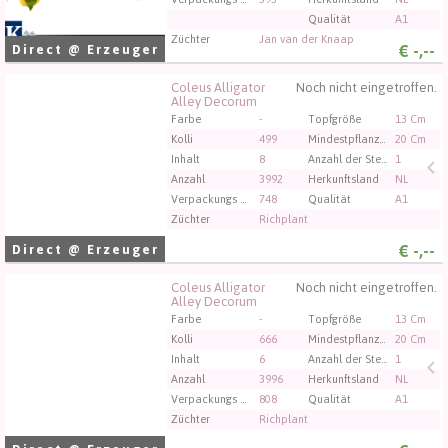
Qualität
A1
Züchter
Jan van der Knaap
€
-,--
Direct @ Erzeuger
Coleus Alligator
Noch nicht eingetroffen.
Coleus Alligator Alley Decorum
Alley Decorum
Sie müssen angemeldet sein, um kaufen zu können.
Farbe
-
Topfgröße
13 Cm
Klicken Sie hier, um sich einzuloggen.
Kolli
499
Mindestpflanzenhöhe
20 Cm
Inhalt
8
Anzahl der Stecklinge/Pflanzen pro Topf
1
Anzahl
3992
Herkunftsland
NL
Verpackungs code
748
Qualität
A1
Züchter
Richplant
€
-,--
Direct @ Erzeuger
Coleus Alligator
Noch nicht eingetroffen.
Coleus Alligator Alley Decorum
Alley Decorum
Sie müssen angemeldet sein, um kaufen zu können.
Farbe
-
Topfgröße
13 Cm
Klicken Sie hier, um sich einzuloggen.
Kolli
666
Mindestpflanzenhöhe
20 Cm
Inhalt
6
Anzahl der Stecklinge/Pflanzen pro Topf
1
Anzahl
3996
Herkunftsland
NL
Verpackungs code
808
Qualität
A1
Züchter
Richplant