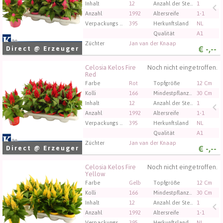
Inhalt
12
Anzahl der Stecklinge/Pflanzen pro Topf
1
Anzahl
1992
Altersreife
1-1
Verpackungs code
395
Herkunftsland
NL
Qualität
A1
Züchter
Jan van der Knaap
€
-,--
Direct @ Erzeuger
Celosia Kelos Fire
Noch nicht eingetroffen.
Celosia Kelos Fire Red
Red
Sie müssen angemeldet sein, um kaufen zu können.
Farbe
Rot
Topfgröße
12 Cm
Klicken Sie hier, um sich einzuloggen.
Kolli
166
Mindestpflanzenhöhe
30 Cm
Inhalt
12
Anzahl der Stecklinge/Pflanzen pro Topf
1
Anzahl
1992
Altersreife
1-1
Verpackungs code
395
Herkunftsland
NL
Qualität
A1
Züchter
Jan van der Knaap
€
-,--
Direct @ Erzeuger
Celosia Kelos Fire
Noch nicht eingetroffen.
Celosia Kelos Fire Yellow
Yellow
Sie müssen angemeldet sein, um kaufen zu können.
Farbe
Gelb
Topfgröße
12 Cm
Klicken Sie hier, um sich einzuloggen.
Kolli
166
Mindestpflanzenhöhe
30 Cm
Inhalt
12
Anzahl der Stecklinge/Pflanzen pro Topf
1
Anzahl
1992
Altersreife
1-1
Verpackungs code
395
Herkunftsland
NL