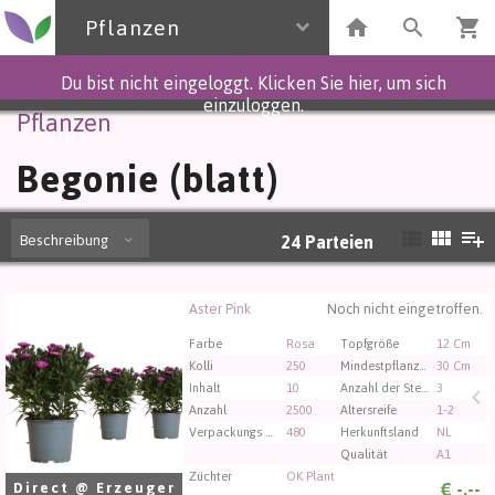
Pflanzen
Du bist nicht eingeloggt. Klicken Sie hier, um sich
einzuloggen.
Pflanzen
Begonie (blatt)
Beschreibung
24
Parteien
Aster Pink
Noch nicht eingetroffen.
Aster Pink
Sie müssen angemeldet sein, um kaufen zu können.
Farbe
Rosa
Topfgröße
12 Cm
Klicken Sie hier, um sich einzuloggen.
Kolli
250
Mindestpflanzenhöhe
30 Cm
Inhalt
10
Anzahl der Stecklinge/Pflanzen pro Topf
3
Anzahl
2500
Altersreife
1-2
Verpackungs code
480
Herkunftsland
NL
Qualität
A1
Züchter
OK Plant
€
-,--
Direct @ Erzeuger