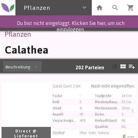
Pflanzen
Du bist nicht eingeloggt. Klicken Sie hier, um sich
einzuloggen.
Pflanzen
Calathea
Beschreibung
202
Parteien
Calat Gem 3 Srt
Noch nicht eingetroffen.
Calat Gem 3 Srt
Sie müssen angemeldet sein, um kaufen zu können.
Farbe
-
Topfgröße
14 Cm
Klicken Sie hier, um sich einzuloggen.
Kolli
5
Mindestpflanzenhöhe
55 Cm
Inhalt
8
Mindestanzahl an Blumen/Blütenständen im Topf
Ohne Blume
Anzahl
40
Dicke
1
Verpackungs code
408
Herkunftsland
NL
Qualität
A1
Direct @
Züchter
Hkw. Gebr. Valstar
€
-,--
Lieferant