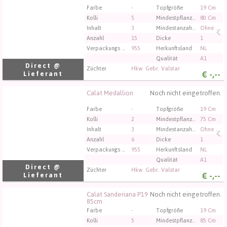
Sie müssen angemeldet sein, um kaufen zu können.
Farbe
-
Topfgröße
19 Cm
Klicken Sie hier, um sich einzuloggen.
Kolli
5
Mindestpflanzenhöhe
80 Cm
Inhalt
3
Mindestanzahl an Blumen/Blütenständen im Topf
Ohne Blume
Anzahl
15
Dicke
1
Verpackungs code
955
Herkunftsland
NL
Qualität
A1
Direct @
Züchter
Hkw. Gebr. Valstar
€
-,--
Lieferant
Calat Medallion
Noch nicht eingetroffen.
Calat Medallion
Sie müssen angemeldet sein, um kaufen zu können.
Farbe
-
Topfgröße
19 Cm
Klicken Sie hier, um sich einzuloggen.
Kolli
2
Mindestpflanzenhöhe
75 Cm
Inhalt
3
Mindestanzahl an Blumen/Blütenständen im Topf
Ohne Blume
Anzahl
6
Dicke
1
Verpackungs code
955
Herkunftsland
NL
Qualität
A1
Direct @
Züchter
Hkw. Gebr. Valstar
€
-,--
Lieferant
Calat Sanderiana P19
Noch nicht eingetroffen.
Calat Sanderiana P19 85cm
85cm
Sie müssen angemeldet sein, um kaufen zu können.
Farbe
-
Topfgröße
19 Cm
Klicken Sie hier, um sich einzuloggen.
Kolli
5
Mindestpflanzenhöhe
85 Cm