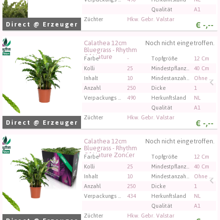
Qualität
A1
Züchter
Hkw. Gebr. Valstar
€
-,--
Direct @ Erzeuger
Calathea 12cm
Noch nicht eingetroffen.
Calathea 12cm Bluegrass - Rhythm Of Nature
Bluegrass - Rhythm
Of Nature
Sie müssen angemeldet sein, um kaufen zu können.
Farbe
-
Topfgröße
12 Cm
Klicken Sie hier, um sich einzuloggen.
Kolli
25
Mindestpflanzenhöhe
40 Cm
Inhalt
10
Mindestanzahl an Blumen/Blütenständen im Topf
Ohne Blume
Anzahl
250
Dicke
1
Verpackungs code
490
Herkunftsland
NL
Qualität
A1
Züchter
Hkw. Gebr. Valstar
€
-,--
Direct @ Erzeuger
Calathea 12cm
Noch nicht eingetroffen.
Calathea 12cm Bluegrass - Rhythm Of Nature Zonder
Bluegrass - Rhythm
Of Nature Zonder
Sie müssen angemeldet sein, um kaufen zu können.
Farbe
-
Topfgröße
12 Cm
Klicken Sie hier, um sich einzuloggen.
Kolli
25
Mindestpflanzenhöhe
40 Cm
Inhalt
10
Mindestanzahl an Blumen/Blütenständen im Topf
Ohne Blume
Anzahl
250
Dicke
1
Verpackungs code
434
Herkunftsland
NL
Qualität
A1
Züchter
Hkw. Gebr. Valstar