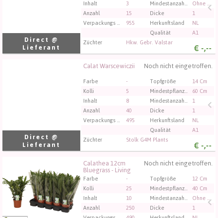
Inhalt
3
Mindestanzahl an Blumen/Blütenständen im Topf
Ohne Blume
Anzahl
15
Dicke
1
Verpackungs code
955
Herkunftsland
NL
Qualität
A1
Direct @
Züchter
Hkw. Gebr. Valstar
€
-,--
Lieferant
Calat Warscewiczii
Noch nicht eingetroffen.
Calat Warscewiczii
Sie müssen angemeldet sein, um kaufen zu können.
Farbe
-
Topfgröße
14 Cm
Klicken Sie hier, um sich einzuloggen.
Kolli
5
Mindestpflanzenhöhe
60 Cm
Inhalt
8
Mindestanzahl an Blumen/Blütenständen im Topf
1
Anzahl
40
Dicke
1
Verpackungs code
495
Herkunftsland
NL
Qualität
A1
Direct @
Züchter
Stolk G4M Plants
€
-,--
Lieferant
Calathea 12cm
Noch nicht eingetroffen.
Calathea 12cm Bluegrass - Living
Bluegrass - Living
Sie müssen angemeldet sein, um kaufen zu können.
Farbe
-
Topfgröße
12 Cm
Klicken Sie hier, um sich einzuloggen.
Kolli
25
Mindestpflanzenhöhe
40 Cm
Inhalt
10
Mindestanzahl an Blumen/Blütenständen im Topf
Ohne Blume
Anzahl
250
Dicke
1
Verpackungs code
490
Herkunftsland
NL