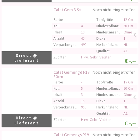
Calat Gem 3 Srt
Noch nicht eingetroffen.
Calat Gem 3 Srt
Sie müssen angemeldet sein, um kaufen zu können.
Farbe
-
Topfgröße
12 Cm
Klicken Sie hier, um sich einzuloggen.
Kolli
4
Mindestpflanzenhöhe
30 Cm
Inhalt
10
Mindestanzahl an Blumen/Blütenständen im Topf
Ohne Blume
Anzahl
40
Dicke
1
Verpackungs code
490
Herkunftsland
NL
Qualität
A1
Direct @
Züchter
Hkw. Gebr. Valstar
€
-,--
Lieferant
Calat Gemengd P19
Noch nicht eingetroffen.
Calat Gemengd P19 80cm
80cm
Sie müssen angemeldet sein, um kaufen zu können.
Farbe
-
Topfgröße
19 Cm
Klicken Sie hier, um sich einzuloggen.
Kolli
5
Mindestpflanzenhöhe
80 Cm
Inhalt
3
Mindestanzahl an Blumen/Blütenständen im Topf
Ohne Blume
Anzahl
15
Dicke
1
Verpackungs code
955
Herkunftsland
NL
Qualität
A1
Direct @
Züchter
Hkw. Gebr. Valstar
€
-,--
Lieferant
Calat Gemengs P19
Noch nicht eingetroffen.
Calat Gemengs P19