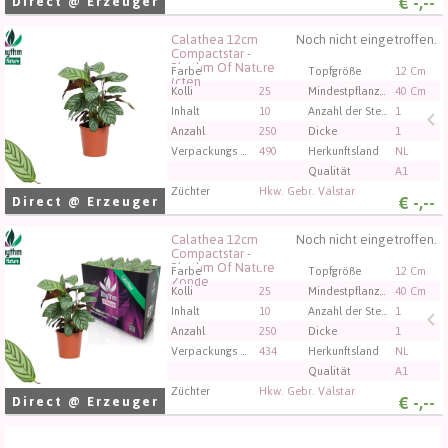
€
-,--
Direct @ Erzeuger
Calathea 12cm
Noch nicht eingetroffen.
Calathea 12cm Compactstar - Rhythm Of Nature (cten
Compactstar -
Rhythm Of Nature
Sie müssen angemeldet sein, um kaufen zu können.
Farbe
-
Topfgröße
12 Cm
(cten
Klicken Sie hier, um sich einzuloggen.
Kolli
25
Mindestpflanzenhöhe
40 Cm
Inhalt
10
Anzahl der Stecklinge/Pflanzen pro Topf
1
Anzahl
250
Dicke
1
Verpackungs code
490
Herkunftsland
NL
Qualität
A1
Züchter
Hkw. Gebr. Valstar
€
-,--
Direct @ Erzeuger
Calathea 12cm
Noch nicht eingetroffen.
Calathea 12cm Compactstar - Rhythm Of Nature Zonde
Compactstar -
Rhythm Of Nature
Sie müssen angemeldet sein, um kaufen zu können.
Farbe
-
Topfgröße
12 Cm
Zonde
Klicken Sie hier, um sich einzuloggen.
Kolli
25
Mindestpflanzenhöhe
40 Cm
Inhalt
10
Anzahl der Stecklinge/Pflanzen pro Topf
1
Anzahl
250
Dicke
1
Verpackungs code
434
Herkunftsland
NL
Qualität
A1
Züchter
Hkw. Gebr. Valstar
€
-,--
Direct @ Erzeuger