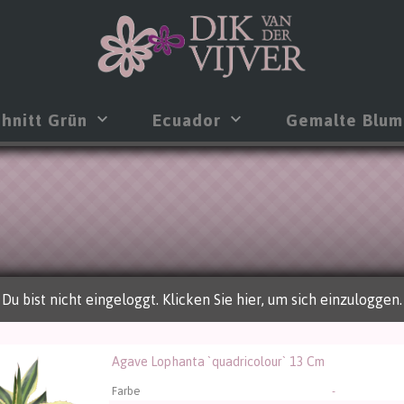
hnitt Grün
Ecuador
Gemalte Blu
Du bist nicht eingeloggt. Klicken Sie hier, um sich einzuloggen.
Agave Lophanta `quadricolour` 13 Cm
 Lophanta `quadricolour` 13 Cm
üssen angemeldet sein, um kaufen zu können.
Klicken Sie hier
Farbe
-