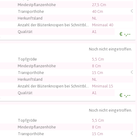
Mindestpflanzenhöhe
27,5 Cm
Transporthöhe
40 Cm
Herkunftsland
NL
Anzahl der Blütenknospen bei Schnittblumen
Minimaal 40
Qualität
A1
€
-,--
V
Noch nicht eingetroffen.
, um sich einzuloggen.
Topfgröße
5,5 Cm
Mindestpflanzenhöhe
8 Cm
Transporthöhe
15 Cm
Herkunftsland
NL
Anzahl der Blütenknospen bei Schnittblumen
Minimaal 15
Qualität
A1
€
-,--
V
Noch nicht eingetroffen.
, um sich einzuloggen.
Topfgröße
5,5 Cm
Mindestpflanzenhöhe
8 Cm
Transporthöhe
15 Cm