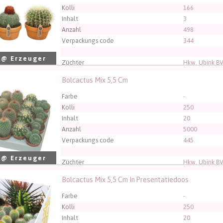
Kolli
166
Inhalt
3
Anzahl
498
Verpackungs code
344
 @ Erzeuger
Züchter
Hkw. Ubink B
Bolcactus Mix 5,5 Cm
ctus Mix 5,5 Cm
üssen angemeldet sein, um kaufen zu können.
Klicken Sie hier
Farbe
-
Kolli
250
Inhalt
20
Anzahl
5000
Verpackungs code
445
 @ Erzeuger
Züchter
Hkw. Ubink B
Bolcactus Mix 5,5 Cm In Presentatiedoos
ctus Mix 5,5 Cm In Presentatiedoos
üssen angemeldet sein, um kaufen zu können.
Klicken Sie hier
Farbe
-
Kolli
250
Inhalt
20