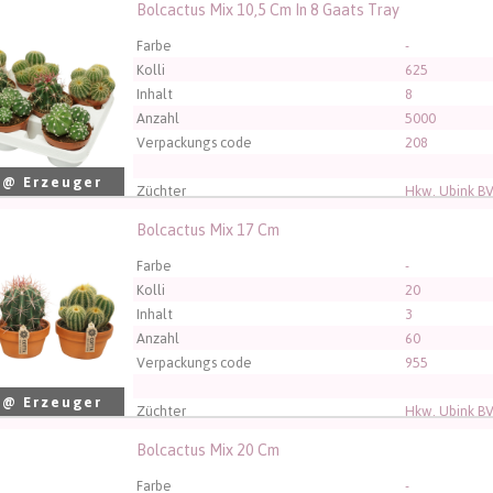
Bolcactus Mix 10,5 Cm In 8 Gaats Tray
tus Mix 10,5 Cm In 8 Gaats Tray
üssen angemeldet sein, um kaufen zu können.
Klicken Sie hier
Farbe
-
Kolli
625
Inhalt
8
Anzahl
5000
Verpackungs code
208
 @ Erzeuger
Züchter
Hkw. Ubink B
Bolcactus Mix 17 Cm
ctus Mix 17 Cm
üssen angemeldet sein, um kaufen zu können.
Klicken Sie hier
Farbe
-
Kolli
20
Inhalt
3
Anzahl
60
Verpackungs code
955
 @ Erzeuger
Züchter
Hkw. Ubink B
Bolcactus Mix 20 Cm
ctus Mix 20 Cm
üssen angemeldet sein, um kaufen zu können.
Klicken Sie hier
Farbe
-