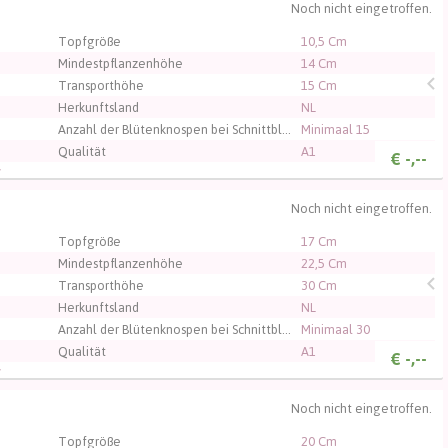
Noch nicht eingetroffen.
, um sich einzuloggen.
Topfgröße
10,5 Cm
Mindestpflanzenhöhe
14 Cm
Transporthöhe
15 Cm
Herkunftsland
NL
Anzahl der Blütenknospen bei Schnittblumen
Minimaal 15
Qualität
A1
€
-,--
V
Noch nicht eingetroffen.
, um sich einzuloggen.
Topfgröße
17 Cm
Mindestpflanzenhöhe
22,5 Cm
Transporthöhe
30 Cm
Herkunftsland
NL
Anzahl der Blütenknospen bei Schnittblumen
Minimaal 30
Qualität
A1
€
-,--
V
Noch nicht eingetroffen.
, um sich einzuloggen.
Topfgröße
20 Cm