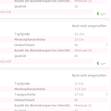
Anzahl der Blütenknospen bei Schnittblumen
Minimaal 20
Qualität
A1
rij Lock
€
-,--
Noch nicht eingetroffen.
, um sich einzuloggen.
Topfgröße
8,5 Cm
Mindestpflanzenhöhe
15 Cm
Herkunftsland
NL
Anzahl der Blütenknospen bei Schnittblumen
Minimaal 20
Qualität
A1
rij Lock
€
-,--
Noch nicht eingetroffen.
, um sich einzuloggen.
Topfgröße
11 Cm
Mindestpflanzenhöhe
17,5 Cm
Transporthöhe
27 Cm
Herkunftsland
NL
Anzahl der Blütenknospen bei Schnittblumen
Minimaal 22
Qualität
A1