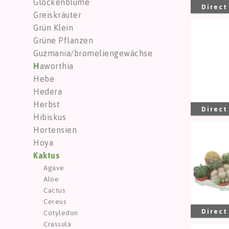
Glockenblume
Direct
Greiskräuter
Grün Klein
Astro
Grüne Pflanzen
Sie m
Guzmania/bromeliengewächse
H
aworthia
Hebe
Hedera
Herbst
Direct
Hibiskus
Hortensien
Bolca
Hoya
Sie m
K
aktus
Agave
Aloe
Cactus
Cereus
Direct
Cotyledon
Crassula