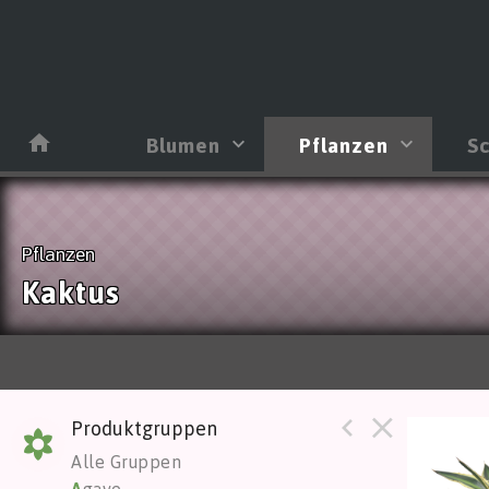
Blumen
Pflanzen
Sc
Pflanzen
Kaktus
Produktgruppen
Agave
Alle Gruppen
Sie m