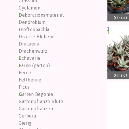
Crassula
Cyclamen
D
ekorationsmaterial
Direct
Dendrobium
Dieffenbachia
Aloe 
Diverse Blühend
Sie m
Dracaena
Drachenwurz
E
cheveria
F
arne (garten)
Ferne
Direct
Fetthenne
Ficus
Astro
G
arten Begonie
Sie m
Gartenpflanze Blüte
Gartenpflanzen
Gerbera
Gierig