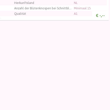
Herkunftsland
NL
Anzahl der Blütenknospen bei Schnittblumen
Minimaal 15
Qualität
A1
€
-,--
V