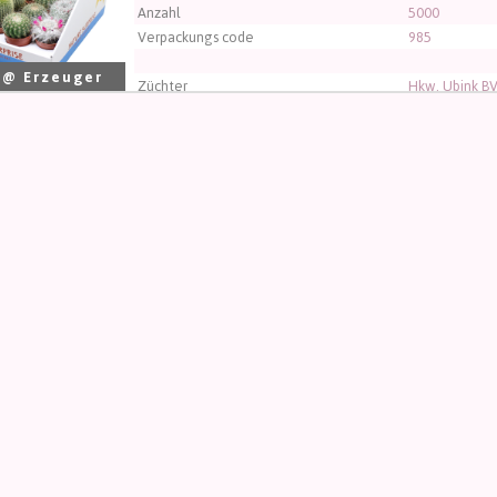
Anzahl
5000
Verpackungs code
985
 @ Erzeuger
Züchter
Hkw. Ubink B