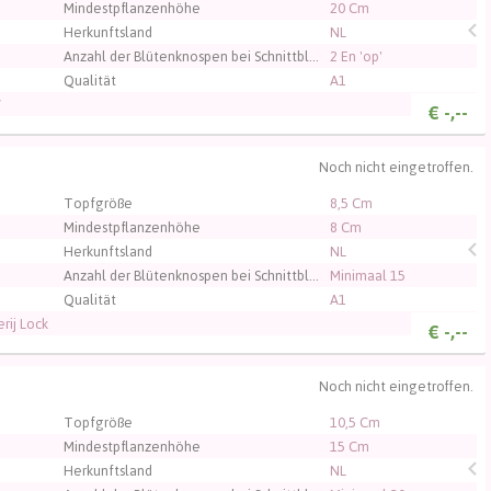
Mindestpflanzenhöhe
20 Cm
Herkunftsland
NL
Anzahl der Blütenknospen bei Schnittblumen
2 En 'op'
Qualität
A1
V
€
-,--
Noch nicht eingetroffen.
, um sich einzuloggen.
Topfgröße
8,5 Cm
Mindestpflanzenhöhe
8 Cm
Herkunftsland
NL
Anzahl der Blütenknospen bei Schnittblumen
Minimaal 15
Qualität
A1
rij Lock
€
-,--
Noch nicht eingetroffen.
, um sich einzuloggen.
Topfgröße
10,5 Cm
Mindestpflanzenhöhe
15 Cm
Herkunftsland
NL