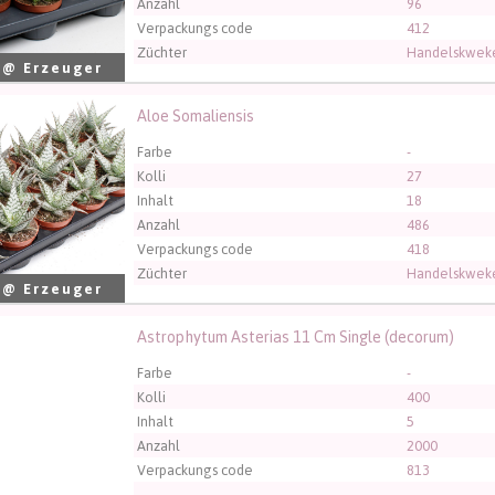
Anzahl
96
Verpackungs code
412
Züchter
Handelskweke
 @ Erzeuger
Aloe Somaliensis
Somaliensis
üssen angemeldet sein, um kaufen zu können.
Klicken Sie hier
Farbe
-
Kolli
27
Inhalt
18
Anzahl
486
Verpackungs code
418
Züchter
Handelskweke
 @ Erzeuger
Astrophytum Asterias 11 Cm Single (decorum)
phytum Asterias 11 Cm Single (decorum)
üssen angemeldet sein, um kaufen zu können.
Klicken Sie hier
Farbe
-
Kolli
400
Inhalt
5
Anzahl
2000
Verpackungs code
813