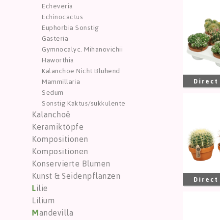
Bolcac
Echeveria
Sie m
Echinocactus
Euphorbia Sonstig
Gasteria
Gymnocalyc. Mihanovichii
Haworthia
Kalanchoe Nicht Blühend
Direct
Mammillaria
Sedum
Bolca
Sonstig Kaktus/sukkulente
Kalanchoë
Sie m
Keramiktöpfe
Kompositionen
Kompositionen
Konservierte Blumen
Kunst & Seidenpflanzen
Direct
L
ilie
Lilium
Bolca
M
andevilla
Sie m