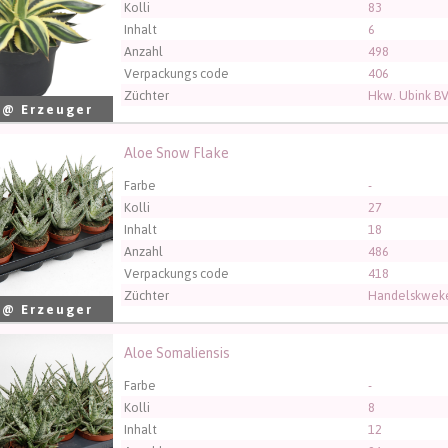
Kolli
83
Inhalt
6
Anzahl
498
Verpackungs code
406
Züchter
Hkw. Ubink B
 @ Erzeuger
Aloe Snow Flake
Snow Flake
üssen angemeldet sein, um kaufen zu können.
Klicken Sie hier
Farbe
-
Kolli
27
Inhalt
18
Anzahl
486
Verpackungs code
418
Züchter
Handelskweke
 @ Erzeuger
Aloe Somaliensis
Somaliensis
üssen angemeldet sein, um kaufen zu können.
Klicken Sie hier
Farbe
-
Kolli
8
Inhalt
12