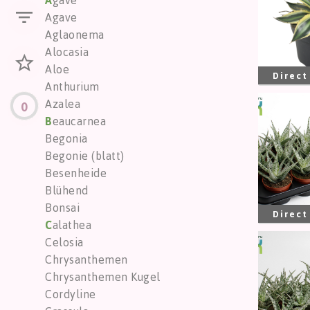
A
gave
Agave
Aglaonema
Alocasia
Aloe
Direct
Anthurium
Azalea
0
Aloe 
B
eaucarnea
Sie m
Begonia
Begonie (blatt)
Besenheide
Blühend
Bonsai
Direct
C
alathea
Celosia
Aloe 
Chrysanthemen
Sie m
Chrysanthemen Kugel
Cordyline