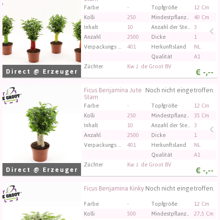
Sie müssen angemeldet sein, um kaufen zu können.
Farbe
-
Topfgröße
12 Cm
Klicken Sie hier, um sich einzuloggen.
Kolli
250
Mindestpflanzenhöhe
40 Cm
Inhalt
10
Anzahl der Stecklinge/Pflanzen pro Topf
3
Anzahl
2500
Dicke
1
Verpackungs code
401
Herkunftsland
NL
Qualität
A1
Züchter
Kw J. de Groot BV
€
-,--
Direct @ Erzeuger
Ficus Benjamina Jute
Noch nicht eingetroffen.
Ficus Benjamina Jute Stam
Stam
Sie müssen angemeldet sein, um kaufen zu können.
Farbe
-
Topfgröße
12 Cm
Klicken Sie hier, um sich einzuloggen.
Kolli
250
Mindestpflanzenhöhe
35 Cm
Inhalt
10
Anzahl der Stecklinge/Pflanzen pro Topf
3
Anzahl
2500
Dicke
1
Verpackungs code
401
Herkunftsland
NL
Qualität
A1
Züchter
Kw J. de Groot BV
€
-,--
Direct @ Erzeuger
Ficus Benjamina Kinky
Noch nicht eingetroffen.
Ficus Benjamina Kinky
Sie müssen angemeldet sein, um kaufen zu können.
Farbe
-
Topfgröße
12 Cm
Klicken Sie hier, um sich einzuloggen.
Kolli
500
Mindestpflanzenhöhe
27,5 Cm