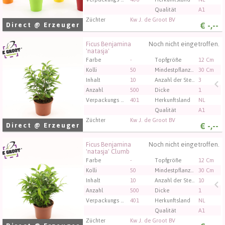
Qualität
A1
Züchter
Kw J. de Groot BV
€
-,--
Direct @ Erzeuger
Ficus Benjamina
Noch nicht eingetroffen.
Ficus Benjamina 'natasja'
'natasja'
Sie müssen angemeldet sein, um kaufen zu können.
Farbe
-
Topfgröße
12 Cm
Klicken Sie hier, um sich einzuloggen.
Kolli
50
Mindestpflanzenhöhe
30 Cm
Inhalt
10
Anzahl der Stecklinge/Pflanzen pro Topf
3
Anzahl
500
Dicke
1
Verpackungs code
401
Herkunftsland
NL
Qualität
A1
Züchter
Kw J. de Groot BV
€
-,--
Direct @ Erzeuger
Ficus Benjamina
Noch nicht eingetroffen.
Ficus Benjamina 'natasja' Clumb
'natasja' Clumb
Sie müssen angemeldet sein, um kaufen zu können.
Farbe
-
Topfgröße
12 Cm
Klicken Sie hier, um sich einzuloggen.
Kolli
50
Mindestpflanzenhöhe
30 Cm
Inhalt
10
Anzahl der Stecklinge/Pflanzen pro Topf
10
Anzahl
500
Dicke
1
Verpackungs code
401
Herkunftsland
NL
Qualität
A1
Züchter
Kw J. de Groot BV