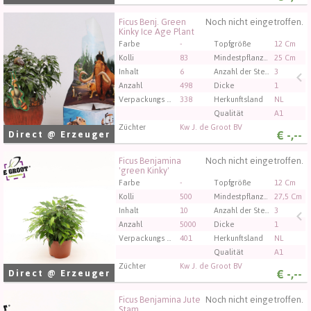
Ficus Benj. Green
Noch nicht eingetroffen.
Ficus Benj. Green Kinky Ice Age Plant
Kinky Ice Age Plant
Sie müssen angemeldet sein, um kaufen zu können.
Farbe
-
Topfgröße
12 Cm
Klicken Sie hier, um sich einzuloggen.
Kolli
83
Mindestpflanzenhöhe
25 Cm
Inhalt
6
Anzahl der Stecklinge/Pflanzen pro Topf
3
Anzahl
498
Dicke
1
Verpackungs code
338
Herkunftsland
NL
Qualität
A1
Züchter
Kw J. de Groot BV
€
-,--
Direct @ Erzeuger
Ficus Benjamina
Noch nicht eingetroffen.
Ficus Benjamina 'green Kinky'
'green Kinky'
Sie müssen angemeldet sein, um kaufen zu können.
Farbe
-
Topfgröße
12 Cm
Klicken Sie hier, um sich einzuloggen.
Kolli
500
Mindestpflanzenhöhe
27,5 Cm
Inhalt
10
Anzahl der Stecklinge/Pflanzen pro Topf
3
Anzahl
5000
Dicke
1
Verpackungs code
401
Herkunftsland
NL
Qualität
A1
Züchter
Kw J. de Groot BV
€
-,--
Direct @ Erzeuger
Ficus Benjamina Jute
Noch nicht eingetroffen.
Ficus Benjamina Jute Stam
Stam