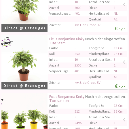
Inhalt
10
Anzahl der Stecklinge/Pflanzen pro Topf
3
Anzahl
5000
Dicke
1
Verpackungs code
401
Herkunftsland
NL
Qualität
A1
Züchter
Kw J. de Groot BV
€
-,--
Direct @ Erzeuger
Ficus Benjamina Kinky
Noch nicht eingetroffen.
Ficus Benjamina Kinky Jute Stam
Jute Stam
Sie müssen angemeldet sein, um kaufen zu können.
Farbe
-
Topfgröße
12 Cm
Klicken Sie hier, um sich einzuloggen.
Kolli
250
Mindestpflanzenhöhe
28 Cm
Inhalt
10
Anzahl der Stecklinge/Pflanzen pro Topf
3
Anzahl
2500
Dicke
1
Verpackungs code
401
Herkunftsland
NL
Qualität
A1
Züchter
Kw J. de Groot BV
€
-,--
Direct @ Erzeuger
Ficus Benjamina Kinky
Noch nicht eingetroffen.
Ficus Benjamina Kinky Ton-sur-ton
Ton-sur-ton
Sie müssen angemeldet sein, um kaufen zu können.
Farbe
-
Topfgröße
12 Cm
Klicken Sie hier, um sich einzuloggen.
Kolli
312
Mindestpflanzenhöhe
28 Cm
Inhalt
8
Anzahl der Stecklinge/Pflanzen pro Topf
3
Anzahl
2496
Dicke
1
Verpackungs code
408
Herkunftsland
NL