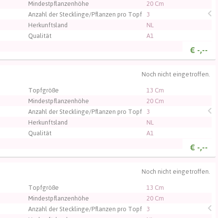
Mindestpflanzenhöhe
20 Cm
Anzahl der Stecklinge/Pflanzen pro Topf
3
Herkunftsland
NL
Qualität
A1
€
-,--
Noch nicht eingetroffen.
, um sich einzuloggen.
Topfgröße
13 Cm
Mindestpflanzenhöhe
20 Cm
Anzahl der Stecklinge/Pflanzen pro Topf
3
Herkunftsland
NL
Qualität
A1
€
-,--
Noch nicht eingetroffen.
, um sich einzuloggen.
Topfgröße
13 Cm
Mindestpflanzenhöhe
20 Cm
Anzahl der Stecklinge/Pflanzen pro Topf
3