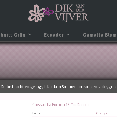
hnitt Grün
Ecuador
Gemalte Blu
Du bist nicht eingeloggt. Klicken Sie hier, um sich einzuloggen.
Crossandra Fortuna 13 Cm Decorum
andra Fortuna 13 Cm Decorum
üssen angemeldet sein, um kaufen zu können.
Klicken Sie hier
Farbe
Orange