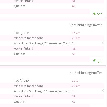
Herkunftsland
NL
Qualität
A1
€
-,--
Noch nicht eingetroffen.
, um sich einzuloggen.
Topfgröße
13 Cm
Mindestpflanzenhöhe
20 Cm
Anzahl der Stecklinge/Pflanzen pro Topf
3
Herkunftsland
NL
Qualität
A1
€
-,--
Noch nicht eingetroffen.
, um sich einzuloggen.
Topfgröße
13 Cm
Mindestpflanzenhöhe
20 Cm
Anzahl der Stecklinge/Pflanzen pro Topf
3
Herkunftsland
NL
Qualität
A1