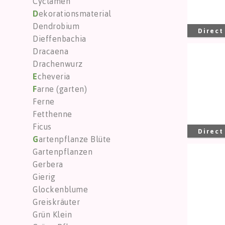
Cyclamen
D
ekorationsmaterial
Dendrobium
Direct
Dieffenbachia
Dracaena
Cross
Drachenwurz
Sie m
E
cheveria
F
arne (garten)
Ferne
Fetthenne
Ficus
Direct
G
artenpflanze Blüte
Gartenpflanzen
Cross
Gerbera
Sie m
Gierig
Glockenblume
Greiskräuter
Grün Klein