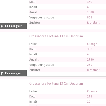
Kolli
330
Inhalt
6
Anzahl
1980
Verpackungs code
808
Züchter
Richplant
 @ Erzeuger
Crossandra Fortuna 13 Cm Decorum
andra Fortuna 13 Cm Decorum
üssen angemeldet sein, um kaufen zu können.
Klicken Sie hier
Farbe
Orange
Kolli
330
Inhalt
6
Anzahl
1980
Verpackungs code
236
Züchter
Richplant
 @ Erzeuger
Crossandra Fortuna 13 Cm Decorum
andra Fortuna 13 Cm Decorum
üssen angemeldet sein, um kaufen zu können.
Klicken Sie hier
Farbe
Orange
Kolli
198
Inhalt
10