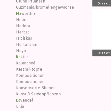
Grüne Pflanzen
Direct
Guzmania/bromeliengewächse
H
aworthia
Cross
Hebe
Sie m
Hedera
Herbst
Hibiskus
Hortensien
Hoya
Direct
K
aktus
Kalanchoë
Keramiktöpfe
Kompositionen
Kompositionen
Konservierte Blumen
Kunst & Seidenpflanzen
L
avendel
Lilie