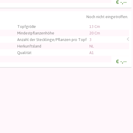
€
-,--
Noch nicht eingetroffen.
, um sich einzuloggen.
Topfgröße
13 Cm
Mindestpflanzenhöhe
20 Cm
Anzahl der Stecklinge/Pflanzen pro Topf
3
Herkunftsland
NL
Qualität
A1
€
-,--