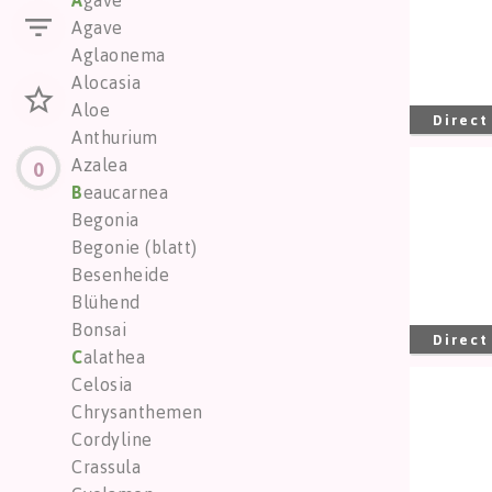
A
gave
Agave
Aglaonema
Alocasia
Aloe
Direct
Anthurium
Azalea
0
Cross
B
eaucarnea
Sie m
Begonia
Begonie (blatt)
Besenheide
Blühend
Bonsai
Direct
C
alathea
Celosia
Cross
Chrysanthemen
Sie m
Cordyline
Crassula