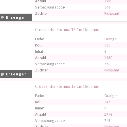
Anzahl
1980
Verpackungs code
346
Züchter
Richplant
 @ Erzeuger
Crossandra Fortuna 13 Cm Decorum
andra Fortuna 13 Cm Decorum
üssen angemeldet sein, um kaufen zu können.
Klicken Sie hier
Farbe
Orange
Kolli
330
Inhalt
6
Anzahl
1980
Verpackungs code
736
Züchter
Richplant
 @ Erzeuger
Crossandra Fortuna 13 Cm Decorum
andra Fortuna 13 Cm Decorum
üssen angemeldet sein, um kaufen zu können.
Klicken Sie hier
Farbe
Orange
Kolli
247
Inhalt
8
Anzahl
1976
Verpackungs code
748
Züchter
Richplant