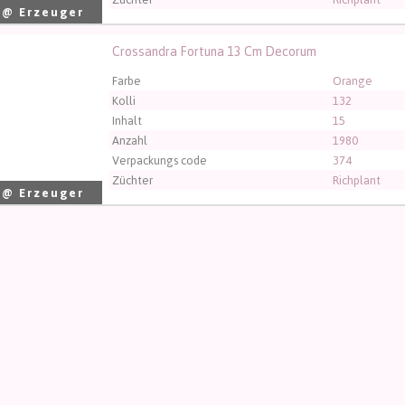
 @ Erzeuger
Crossandra Fortuna 13 Cm Decorum
andra Fortuna 13 Cm Decorum
üssen angemeldet sein, um kaufen zu können.
Klicken Sie hier
Farbe
Orange
Kolli
132
Inhalt
15
Anzahl
1980
Verpackungs code
374
Züchter
Richplant
 @ Erzeuger