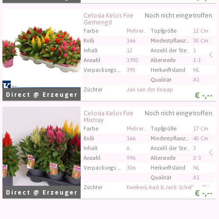
Celosia Kelos Fire
Noch nicht eingetroffen.
Celosia Kelos Fire Gemengd
Gemengd
Sie müssen angemeldet sein, um kaufen zu können.
Farbe
Mehrere Farben
Topfgröße
12 Cm
Klicken Sie hier, um sich einzuloggen.
Kolli
166
Mindestpflanzenhöhe
30 Cm
Inhalt
12
Anzahl der Stecklinge/Pflanzen pro Topf
1
Anzahl
1992
Altersreife
1-1
Verpackungs code
395
Herkunftsland
NL
Qualität
A1
Züchter
Jan van der Knaap
€
-,--
Direct @ Erzeuger
Celosia Kelos Fire
Noch nicht eingetroffen.
Celosia Kelos Fire Mixtray
Mixtray
Sie müssen angemeldet sein, um kaufen zu können.
Farbe
Mehrere Farben
Topfgröße
17 Cm
Klicken Sie hier, um sich einzuloggen.
Kolli
166
Mindestpflanzenhöhe
40 Cm
Inhalt
6
Anzahl der Stecklinge/Pflanzen pro Topf
3
Anzahl
996
Altersreife
2-3
Verpackungs code
306
Herkunftsland
NL
Qualität
A1
Züchter
Kwekerij Aad & Jack Scheffers BV
€
-,--
Direct @ Erzeuger