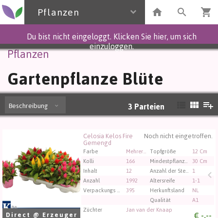
Pflanzen
Du bist nicht eingeloggt. Klicken Sie hier, um sich
einzuloggen.
Pflanzen
Gartenpflanze Blüte
Beschreibung
3
Parteien
Celosia Kelos Fire
Noch nicht eingetroffen.
Celosia Kelos Fire Gemengd
Gemengd
Sie müssen angemeldet sein, um kaufen zu können.
Farbe
Mehrere Farben
Topfgröße
12 Cm
Klicken Sie hier, um sich einzuloggen.
Kolli
166
Mindestpflanzenhöhe
30 Cm
Inhalt
12
Anzahl der Stecklinge/Pflanzen pro Topf
1
Anzahl
1992
Altersreife
1-1
Verpackungs code
395
Herkunftsland
NL
Qualität
A1
Züchter
Jan van der Knaap
€
-,--
Direct @ Erzeuger