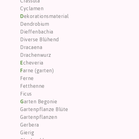
Crassula
Cyclamen
D
ekorationsmaterial
Dendrobium
Dieffenbachia
Diverse Blühend
Dracaena
Drachenwurz
E
cheveria
F
arne (garten)
Ferne
Fetthenne
Ficus
G
arten Begonie
Gartenpflanze Blüte
Gartenpflanzen
Gerbera
Gierig