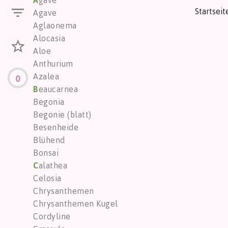
A
gave
Startseit
Agave
Aglaonema
Alocasia
Aloe
Anthurium
Azalea
0
B
eaucarnea
Begonia
Begonie (blatt)
Besenheide
Blühend
Bonsai
C
alathea
Celosia
Chrysanthemen
Chrysanthemen Kugel
Cordyline