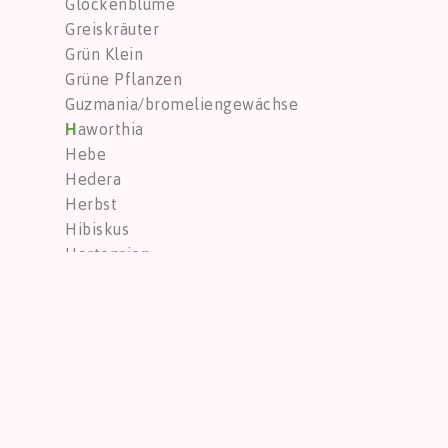
Glockenblume
Greiskräuter
Grün Klein
Grüne Pflanzen
Guzmania/bromeliengewächse
H
aworthia
Hebe
Hedera
Herbst
Hibiskus
Hortensien
Hoya
K
aktus
Kalanchoë
Keramiktöpfe
Kompositionen
Kompositionen
Konservierte Blumen