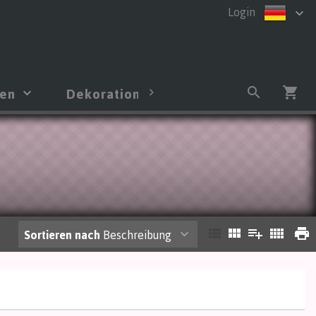
Login
men
Dekoration
Strauß
Anm
Sortieren nach
Beschreibung